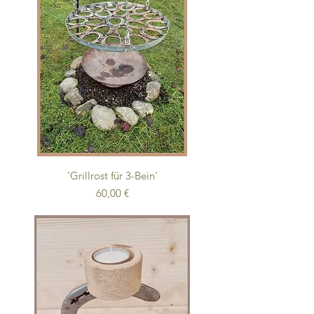
'Grillrost für 3-Bein'
Preis
60,00 €