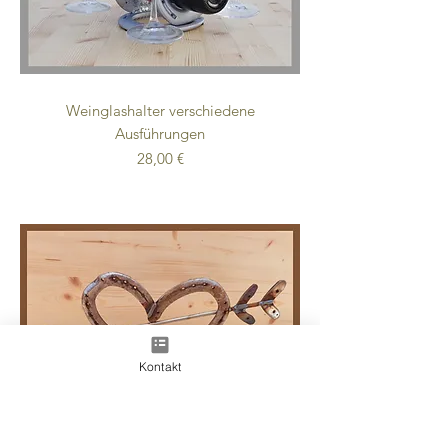
Weinglashalter verschiedene
Ausführungen
Preis
28,00 €
Kontakt