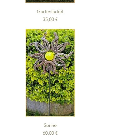
Gartenfackel
Preis
35,00 €
Sonne
Preis
60,00 €