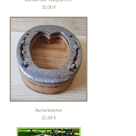
Preis
35,00 €
Aschenbecher
Preis
22,00 €