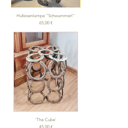
Hufeisenlampe "Schwammerl"
Preis
65,00 €
'The Cube'
Preis
45,00 €