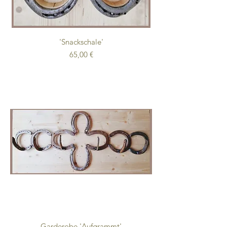
'Snackschale'
Preis
65,00 €
Garderobe 'Aufgrammt'