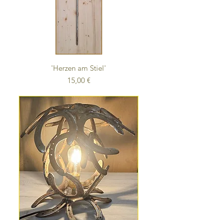
'Herzen am Stiel'
Preis
15,00 €