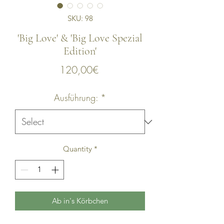
SKU: 98
'Big Love' & 'Big Love Spezial
Edition'
Price
120,00€
Ausführung:
*
Quantity
*
Ab in's Körbchen