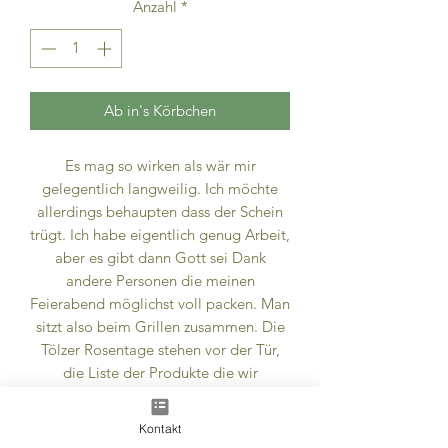
Anzahl
*
Ab in's Körbchen
Es mag so wirken als wär mir
gelegentlich langweilig. Ich möchte
allerdings behaupten dass der Schein
trügt. Ich habe eigentlich genug Arbeit,
aber es gibt dann Gott sei Dank
andere Personen die meinen
Feierabend möglichst voll packen. Man
sitzt also beim Grillen zusammen. Die
Tölzer Rosentage stehen vor der Tür,
die Liste der Produkte die wir
mitnehmen, steht längst fest. Wir
erzählen von der Liste und sehen auf
Kontakt
Abmessungen & Gewicht:
unseren verrosteten
'Stammtisch'