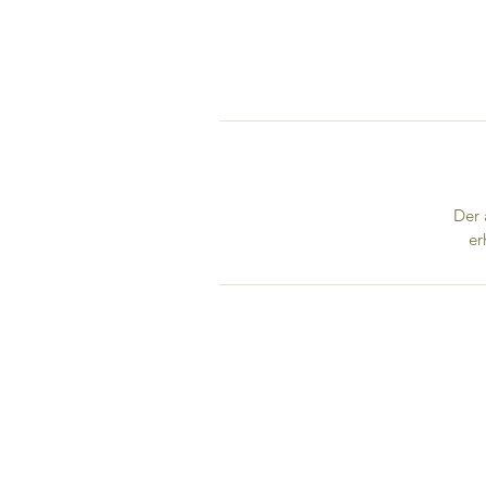
Der 
er