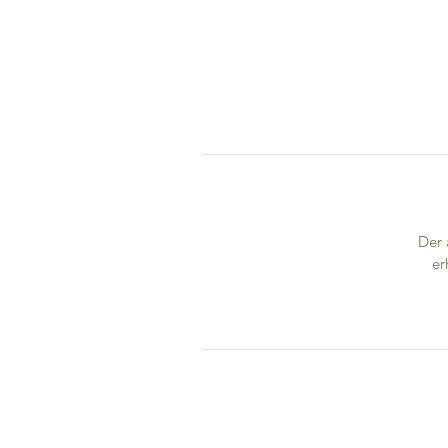
Der 
er