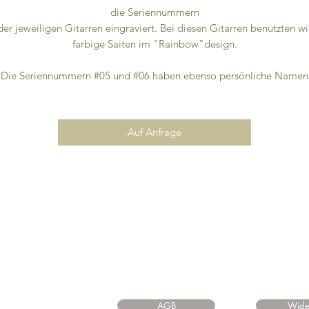
die Seriennummern
der jeweiligen Gitarren eingraviert. Bei diesen Gitarren benutzten wi
farbige Saiten im "Rainbow"design.
Die Seriennummern #05 und #06 haben ebenso persönliche Namen
bekommen:
#05 Troubadix
#06 Stone Pine
Auf Anfrage
ei Interesse kann selbstverständlich ein eigener Name graviert werde
ansonsten entfällt die Gravur am Gitarrenhals.
Sollte Interesse bestehen, schreiben Sie uns einfach mit dem
Kontaktformular an.
Preis auf Anfrage!
AGB
Wide