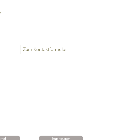
r
Zum Kontaktformular
n,
rruf
Impressum