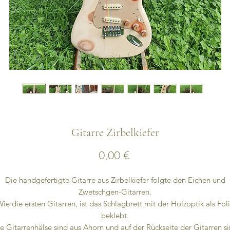
Gitarre Zirbelkiefer
Preis
0,00 €
Die handgefertigte Gitarre aus Zirbelkiefer folgte den Eichen und
Zwetschgen-Gitarren.
ie die ersten Gitarren, ist das Schlagbrett mit der Holzoptik als Fol
beklebt.
e Gitarrenhälse sind aus Ahorn und auf der Rückseite der Gitarren s