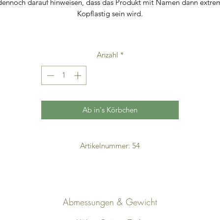
dennoch darauf hinweisen, dass das Produkt mit Namen dann extre
Kopflastig sein wird.
Die
'
Geburtstagsblume
'
wird inklusive Stab geliefert. Die Blüte ist
abnehmbar.
Anzahl
*
Ab in's Körbchen
Artikelnummer: 54
Abmessungen & Gewicht