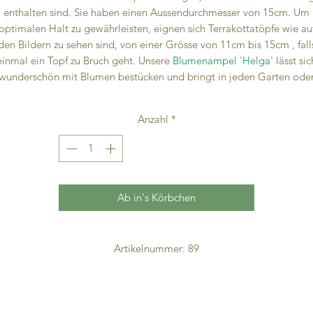
enthalten sind. Sie haben einen Aussendurchmesser von 15cm. Um
optimalen Halt zu gewährleisten, eignen sich Terrakottatöpfe wie au
den Bildern zu sehen sind, von einer Grösse von 11cm bis 15cm , fall
einmal ein Topf zu Bruch geht. Unsere
Blumenampel 'Helga'
lässt sic
wunderschön mit Blumen bestücken und bringt in jeden Garten ode
Wintergarten/Terasse zusätzlich Farbe. Auch als Geschenk oder
itbringsel , sicher keine schlechte Wahl. Läuten wir den Frühling ei
Anzahl
*
lumenampel Helga'
kann von der Holzart variieren und somit vom B
abweichen.
Ab in's Körbchen
Artikelnummer: 89