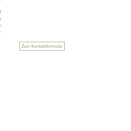
f
s
h
r
n?
Zum Kontaktformular
ild