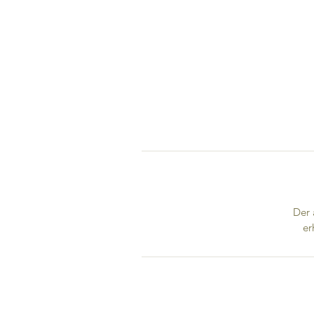
Der 
er