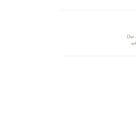
Der 
er