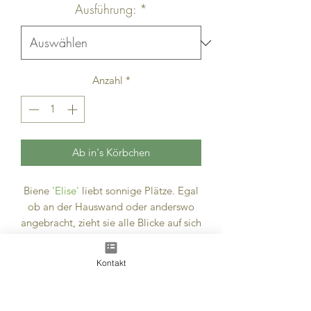
Ausführung:
*
Anzahl
*
Ab in's Körbchen
Biene
'Elise'
liebt sonnige Plätze. Egal
ob an der Hauswand oder anderswo
angebracht, zieht sie alle Blicke auf sich
und erfreut jede Menschenseele.
Inzwischen hat
'Elise'
eine große
Kontakt
Schwester
'Valentina'
bekommen. Ideal
für jene die auf Bienenstiche allergisch
reagieren. Mit unseren Bienen kann